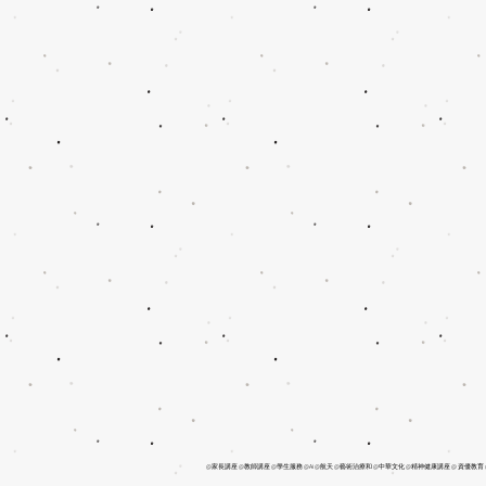
@家長講座 @教師講座 @學生服務 @Ai @航天 @藝術治療和 @中華文化 @精神健康講座 @ 資優教育 @