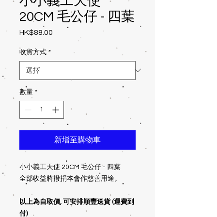
小小義工天使
20CM 毛公仔 - 四葉
HK$88.00
價
格
收貨方式
*
數量
*
新增至購物車
小小義工天使 20CM 毛公仔 - 四葉
全部收益將撥捐本會作慈善用途。
以上為自取價, 可安排順豐送貨 (運費到
付)