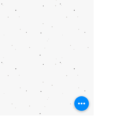
@家長講座 @教師講座 @學生服務 @Ai @航天 @藝術治療和 @中華文化 @精神健康講座 @ 資優教育 @SEN @SDG @家長課程 @ 持續進修基金