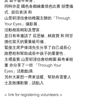
及 親子嘉年華會 ,
同時亦是 國色各鄉繪畫填色比賽 頒獎儀
式 , 節目表演 和
山景邨浸信會幼稚園主辦的「Through 
Your Eyes」攝影展 ,
活動相當精彩及豐富 .
是日有幸邀請了 莊思敏 , 林路寶 和 阿甘 
擔任當天的重量級司儀 ,
緊接主席尹偉濤先生分享了自己成長心
路歷程和幫助成長中孩子的重要性 ,
主禮嘉賓 山景邨浸信會幼稚園 蘇奇峯校
董 亦分享了一些 「Through Your 
Eyes」活動點滴.
另外大家想一齊來送暖、幫助有需要人
士及散播歡樂，請點入
< link for registering volunteers >