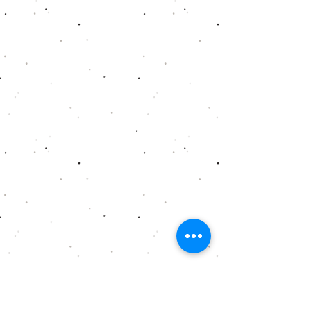
@家長講座 @教師講座 @學生服務 @Ai @航天 @藝術治療和 @中華文化 @精神健康講座 @ 資優教育 @SEN @SDG @家長課程 @ 持續進修基金