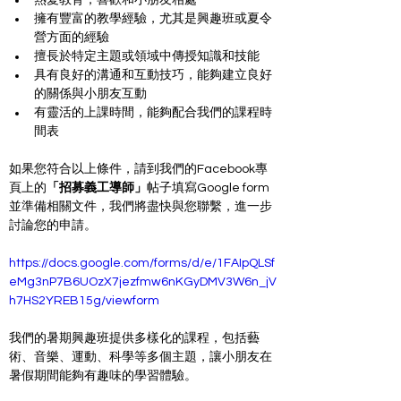
擁有豐富的教學經驗，尤其是興趣班或夏令
營方面的經驗
擅長於特定主題或領域中傳授知識和技能
具有良好的溝通和互動技巧，能夠建立良好
的關係與小朋友互動
有靈活的上課時間，能夠配合我們的課程時
間表
如果您符合以上條件，請到我們的Facebook專
頁上的
「招募義工導師」
帖子填寫Google form
並準備相關文件，我們將盡快與您聯繫，進一步
討論您的申請。
https://docs.google.com/forms/d/e/1FAIpQLSf
eMg3nP7B6UOzX7jezfmw6nKGyDMV3W6n_jV
h7HS2YREB15g/viewform
我們的暑期興趣班提供多樣化的課程，包括藝
術、音樂、運動、科學等多個主題，讓小朋友在
暑假期間能夠有趣味的學習體驗。