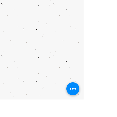
@家長講座 @教師講座 @學生服務 @Ai @航天 @藝術治療和 @中華文化 @精神健康講座 @ 資優教育 @SEN @SDG @家長課程 @ 持續進修基金