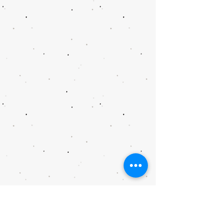
@家長講座 @教師講座 @學生服務 @Ai @航天 @藝術治療和 @中華文化 @精神健康講座 @ 資優教育 @SEN @SDG @家長課程 @ 持續進修基金