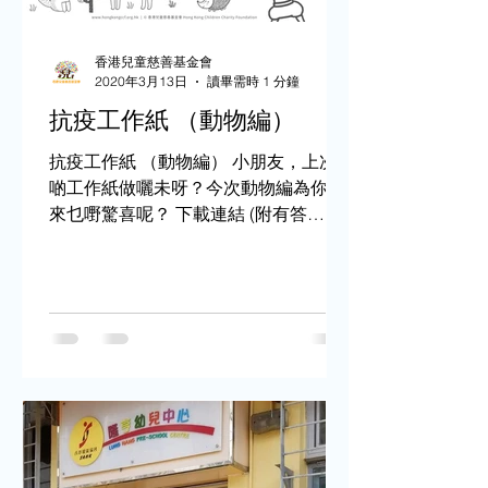
香港兒童慈善基金會
2020年3月13日
讀畢需時 1 分鐘
抗疫工作紙 （動物編）
抗疫工作紙 （動物編） 小朋友，上次
啲工作紙做囇未呀？今次動物編為你帶
來乜嘢驚喜呢？￼ 下載連結 (附有答
案）： https://drive.google.com/open?
id=16VISPKSH3Mos_orGUB_Fy6qGN
ojwWLPy