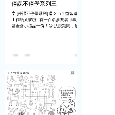
停課不停學系列三
🤖 [停課不停學系列] 🤖 3 in 1 益智遊戲
工作紙又黎啦 ! 首一百名參賽者可獲贈
基金會小禮品一份！😀 抗疫期間，緊貼
住我地 HKCCF 嘅 FB + IG！一定會比
到驚喜你地！🎃🎃🎃 工作紙下載:
https://tiny.cc/zdq0lz/...