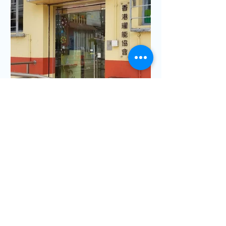
香港兒童慈善基金會
2020年2月28日
讀畢需時 1 分鐘
物資捐贈到教學機構
到訪一所位於沙田的特殊學校, 雖然學
生還未復課, 而因學校服務性質, 教職員
必須嚴陣以待, 但佢地所需之口罩及消